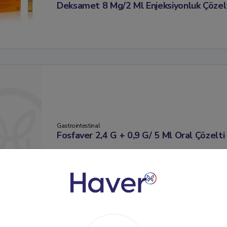
Deksamet 8 Mg/2 Ml Enjeksiyonluk Çözel
Gastrointestinal
Fosfaver 2,4 G + 0,9 G/ 5 Ml Oral Çözelti