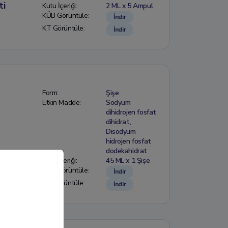
ti
Kutu İçeriği:
2 ML x 5 Ampul
KÜB Görüntüle:
İndir
KT Görüntüle:
İndir
Form:
Şişe
Etkin Madde:
Sodyum
dihidrojen fosfat
dihidrat,
Disodyum
hidrojen fosfat
dodekahidrat
Kutu İçeriği:
45 ML x 1 Şişe
KÜB Görüntüle:
İndir
KT Görüntüle:
İndir