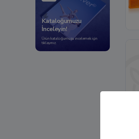
Kataloğumuzu
İnceleyin!
Ürün kataloğumuzu incelemek için
tıklayınız.