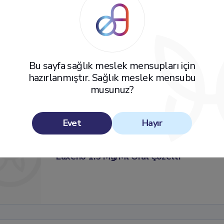
Gastrointestinal
Laxeno 1.5 Mg/Ml Oral Çözelti
Bu sayfa sağlık meslek mensupları için
hazırlanmıştır. Sağlık meslek mensubu
musunuz?
Evet
Hayır
Gastrointestinal
Laxeno 1.5 Mg/Ml Oral Çözelti