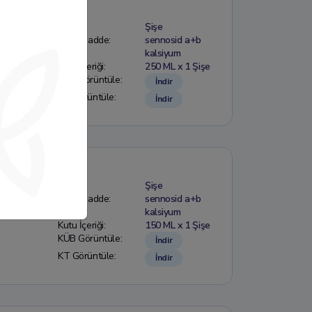
Form:
Şişe
Etkin Madde:
sennosid a+b
kalsiyum
Kutu İçeriği:
250 ML x 1 Şişe
KÜB Görüntüle:
İndir
KT Görüntüle:
İndir
Form:
Şişe
Etkin Madde:
sennosid a+b
kalsiyum
Kutu İçeriği:
150 ML x 1 Şişe
KÜB Görüntüle:
İndir
KT Görüntüle:
İndir