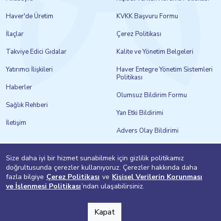
Haver'de Üretim
KVKK Başvuru Formu
İlaçlar
Çerez Politikası
Takviye Edici Gıdalar
Kalite ve Yönetim Belgeleri
Yatırımcı İlişkileri
Haver Entegre Yönetim Sistemleri
Politikası
Haberler
Olumsuz Bildirim Formu
Sağlık Rehberi
Yan Etki Bildirimi
İletişim
Advers Olay Bildirimi
Bilgi Toplumu Hizmetleri
Size daha iyi bir hizmet sunabilmek için gizlilik politikamız
doğrultusunda çerezler kullanıyoruz. Çerezler hakkında daha
fazla bilgiye
Çerez Politikası
ve
Kişisel Verilerin Korunması
ve İşlenmesi Politikası
’ndan ulaşabilirsiniz.
Kapat
design by adegg