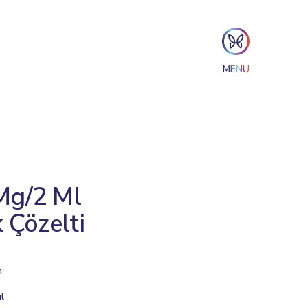
MENU
Mg/2 Ml
 Çözelti
n
l