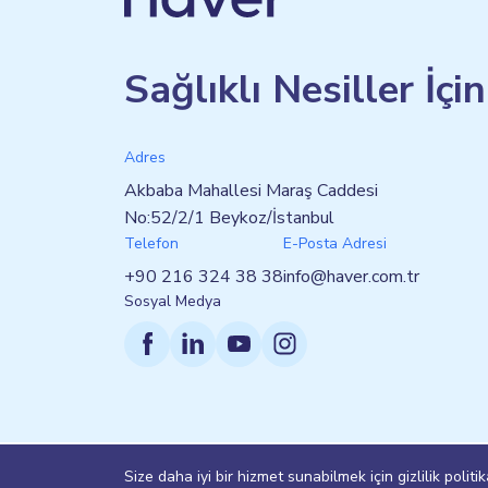
Sağlıklı Nesiller İçi
Adres
Akbaba Mahallesi Maraş Caddesi
No:52/2/1 Beykoz/İstanbul
Telefon
E-Posta Adresi
+90 216 324 38 38
info@haver.com.tr
Sosyal Medya
Size daha iyi bir hizmet sunabilmek için gizlilik pol