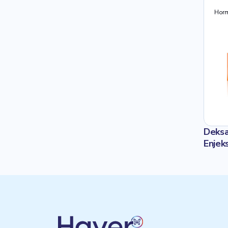
Hor
Deksa
Enjek