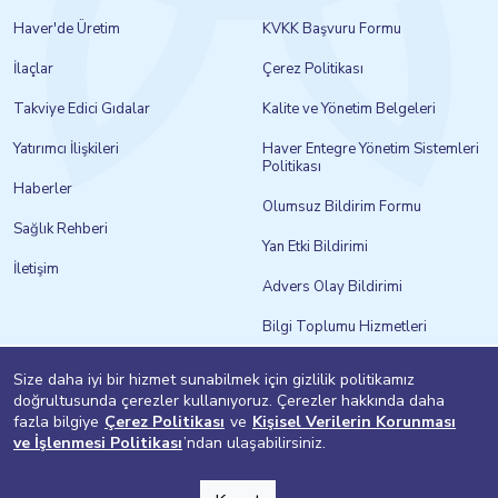
Haver'de Üretim
KVKK Başvuru Formu
İlaçlar
Çerez Politikası
Takviye Edici Gıdalar
Kalite ve Yönetim Belgeleri
Yatırımcı İlişkileri
Haver Entegre Yönetim Sistemleri
Politikası
Haberler
Olumsuz Bildirim Formu
Sağlık Rehberi
Yan Etki Bildirimi
İletişim
Advers Olay Bildirimi
Bilgi Toplumu Hizmetleri
Size daha iyi bir hizmet sunabilmek için gizlilik politikamız
doğrultusunda çerezler kullanıyoruz. Çerezler hakkında daha
fazla bilgiye
Çerez Politikası
ve
Kişisel Verilerin Korunması
ve İşlenmesi Politikası
’ndan ulaşabilirsiniz.
design by adegg