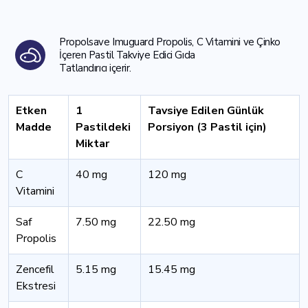
Propolsave Imuguard Propolis, C Vitamini ve Çinko
İçeren Pastil Takviye Edici Gıda
Tatlandırıcı içerir.
Etken
1
Tavsiye Edilen Günlük
Madde
Pastildeki
Porsiyon (3 Pastil için)
Miktar
C
40 mg
120 mg
Vitamini
Saf
7.50 mg
22.50 mg
Propolis
Zencefil
5.15 mg
15.45 mg
Ekstresi