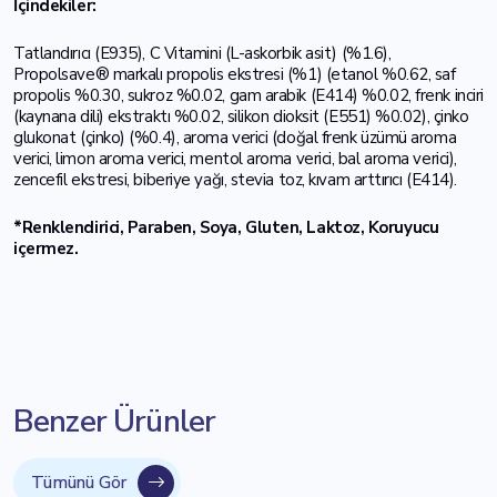
İçindekiler:
Tatlandırıcı (E935), C Vitamini (L-askorbik asit) (%1.6),
Propolsave® markalı propolis ekstresi (%1) (etanol %0.62, saf
propolis %0.30, sukroz %0.02, gam arabik (E414) %0.02, frenk inciri
(kaynana dili) ekstraktı %0.02, silikon dioksit (E551) %0.02), çinko
glukonat (çinko) (%0.4), aroma verici (doğal frenk üzümü aroma
verici, limon aroma verici, mentol aroma verici, bal aroma verici),
zencefil ekstresi, biberiye yağı, stevia toz, kıvam arttırıcı (E414).
*Renklendirici, Paraben, Soya, Gluten, Laktoz, Koruyucu
içermez.
Benzer Ürünler
Tümünü Gör