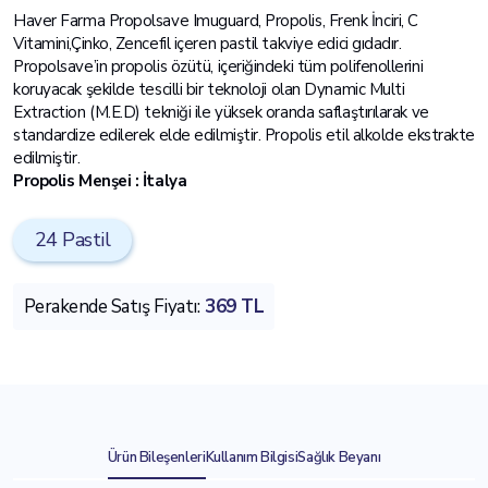
Haver Farma Propolsave Imuguard, Propolis, Frenk İnciri, C
Vitamini,Çinko, Zencefil içeren pastil takviye edici gıdadır.
Propolsave’in propolis özütü, içeriğindeki tüm polifenollerini
koruyacak şekilde tescilli bir teknoloji olan Dynamic Multi
Extraction (M.E.D) tekniği ile yüksek oranda saflaştırılarak ve
standardize edilerek elde edilmiştir. Propolis etil alkolde ekstrakte
edilmiştir.
Propolis Menşei : İtalya
24 Pastil
Perakende Satış Fiyatı:
369 TL
Ürün Bileşenleri
Kullanım Bilgisi
Sağlık Beyanı