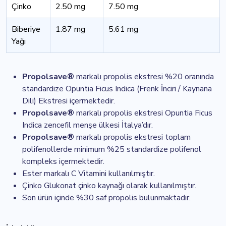
Çinko
2.50 mg
7.50 mg
Biberiye
1.87 mg
5.61 mg
Yağı
Propolsave®
markalı propolis ekstresi %20 oranında
standardize Opuntia Ficus Indica (Frenk İnciri / Kaynana
Dili) Ekstresi içermektedir.
Propolsave®
markalı propolis ekstresi Opuntia Ficus
Indica zencefil menşe ülkesi İtalya’dır.
Propolsave®
markalı propolis ekstresi toplam
polifenollerde minimum %25 standardize polifenol
kompleks içermektedir.
Ester markalı C Vitamini kullanılmıştır.
Çinko Glukonat çinko kaynağı olarak kullanılmıştır.
Son ürün içinde %30 saf propolis bulunmaktadır.