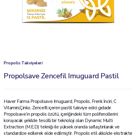
Propolis Takviyeleri
Propolsave Zencefil Imuguard Pastil
Haver Farma Propolsave Imuguard, Propolis, Frenk İnciri, C
Vitamini,Çinko, Zencefil içeren pastil takviye edici gıdadır.
Propolsave’in propolis özütü, içeriğindeki tüm polifenollerini
koruyacak şekilde tescilli bir teknoloji olan Dynamic Multi
Extraction (M.E.D) tekniği ile yüksek oranda saflaştırılarak ve
standardize edilerek elde edilmiştir. Propolis etil alkolde ekstrakte