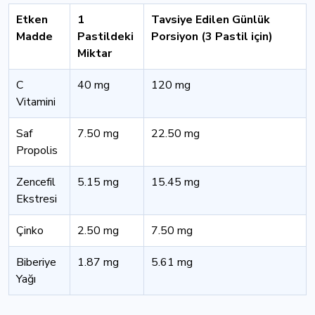
Etken
1
Tavsiye Edilen Günlük
Madde
Pastildeki
Porsiyon (3 Pastil için)
Miktar
C
40 mg
120 mg
Vitamini
Saf
7.50 mg
22.50 mg
Propolis
Zencefil
5.15 mg
15.45 mg
Ekstresi
Çinko
2.50 mg
7.50 mg
Biberiye
1.87 mg
5.61 mg
Yağı