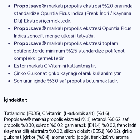
Propolsave®
markalı propolis ekstresi %20 oranında
standardize Opuntia Ficus Indica (Frenk İnciri / Kaynana
Dili) Ekstresi içermektedir.
Propolsave®
markalı propolis ekstresi Opuntia Ficus
Indica zencefil menşe ülkesi İtalya’dır.
Propolsave®
markalı propolis ekstresi toplam
polifenollerde minimum %25 standardize polifenol
kompleks içermektedir.
Ester markalı C Vitamini kullanılmıştır.
Çinko Glukonat çinko kaynağı olarak kullanılmıştır.
Son ürün içinde %30 saf propolis bulunmaktadır.
İçindekiler:
Tatlandırıcı (E935), C Vitamini (L-askorbik asit) (%1.6),
Propolsave® markalı propolis ekstresi (%1) (etanol %0.62, saf
propolis %0.30, sukroz %0.02, gam arabik (E414) %0.02, frenk inciri
(kaynana dili) ekstraktı %0.02, silikon dioksit (E551) %0.02), çinko
glukonat (çinko) (%0.4), aroma verici (doğal frenk üzümü aroma