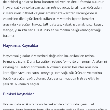
de bitkisel gıdalarda beta-karoten adı verilen öncül formda bulunur.
Hayvansal kaynaklardan alınan retinol vücut tarafından doğrudan
kullanılırken, bitkisel kaynaklardaki beta-karoten karaciğerde A
vitaminine dönüştürülerek kullanılır. A vitamini içeren besinler
arasında karaciğer, havuç, tatlı patates, kabak, ıspanak, pazı, kayısı,
mango, yumurta sarısı, süt ürünleri ve morina balığı karaciğer yağı
bulunur.
Hayvansal Kaynaklar
Hayvansal gıdalar A vitaminini doğrudan kullanılabilen retinol
formunda içerir. Dana karaciğeri, retinol formu ile en zengin A vitamini
kaynağıdır. Retinol formunda A vitamini içeren besinler arasında
karaciğer, yumurta sarısı, tereyağı, tam yağlı süt ürünleri ve morina
balığı karaciğer yağı bulunur. Bu besinler, vücuda hızlı ve etkili bir
şekilde A vitamini sağlar.
Bitkisel Kaynaklar
Bitkisel gıdalar A vitaminini beta-karoten formunda içerir. Tatlı
patates, beta-karoten formu ile A vitamini sağlar. Beta-karoten vücut