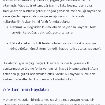
A vitamini, bilimsel adıyla retinol, yağda çözünebilen temel bir
vitamindir. Vücutta üretilemediği için mutlaka besinlerden veya
takviyelerden alınması gerekir. Yağda çözünebilme özelliği sayesinde
karaciğerde depolanabilir ve gerektiğinde vücut tarafından
kullanılabilir. A vitamini, iki farklı formda bulunur:
Retinol
→ Doğrudan kullanılabilen hayvansal kaynaklı form
(örneğin karaciğer, balık yağı, yumurta sarısı).
Beta-karoten
→ Bitkilerde bulunan ve vücutta A vitaminine
dönüştürülen öncül form (örneğin havuç, tatlı patates, ıspanak).
Bu vitamin; göz sağlığı, bağışıklık sistemi, hücre büyümesi, cilt
yenilenmesi ve üreme fonksiyonları için hayati öneme sahiptir. Aynı
zamanda güçlü bir antioksidan etkisi vardır, bu sayede hücrelerin
serbest radikallerden korunmasına katkıda bulunur.
A Vitamininin Faydaları
A vitamini, vücudun birçok temel işlevinde rol oynayan hayati bir