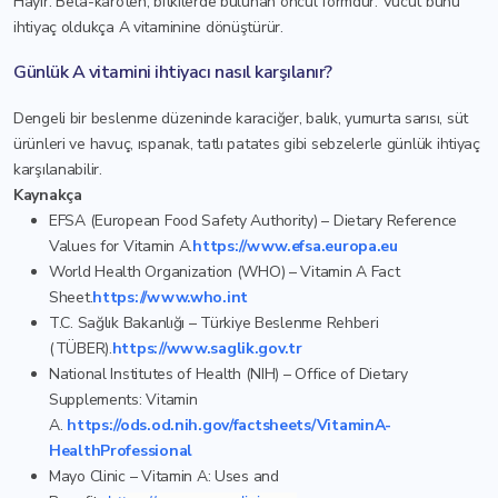
Hayır. Beta-karoten, bitkilerde bulunan öncül formdur. Vücut bunu
ihtiyaç oldukça A vitaminine dönüştürür.
Günlük A vitamini ihtiyacı nasıl karşılanır?
Dengeli bir beslenme düzeninde karaciğer, balık, yumurta sarısı, süt
ürünleri ve havuç, ıspanak, tatlı patates gibi sebzelerle günlük ihtiyaç
karşılanabilir.
Kaynakça
EFSA (European Food Safety Authority) – Dietary Reference
Values for Vitamin A.
https://www.efsa.europa.eu
World Health Organization (WHO) – Vitamin A Fact
Sheet.
https://www.who.int
T.C. Sağlık Bakanlığı – Türkiye Beslenme Rehberi
(TÜBER).
https://www.saglik.gov.tr
National Institutes of Health (NIH) – Office of Dietary
Supplements: Vitamin
A.
https://ods.od.nih.gov/factsheets/VitaminA-
HealthProfessional
Mayo Clinic – Vitamin A: Uses and