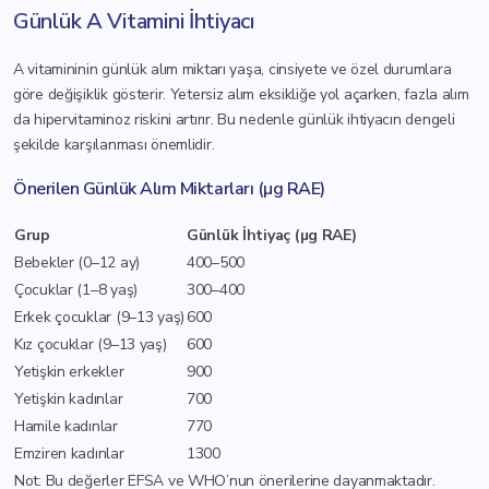
Günlük A Vitamini İhtiyacı
A vitamininin günlük alım miktarı yaşa, cinsiyete ve özel durumlara
göre değişiklik gösterir. Yetersiz alım eksikliğe yol açarken, fazla alım
da hipervitaminoz riskini artırır. Bu nedenle günlük ihtiyacın dengeli
şekilde karşılanması önemlidir.
Önerilen Günlük Alım Miktarları (µg RAE)
Grup
Günlük İhtiyaç (µg RAE)
Bebekler (0–12 ay)
400–500
Çocuklar (1–8 yaş)
300–400
Erkek çocuklar (9–13 yaş)
600
Kız çocuklar (9–13 yaş)
600
Yetişkin erkekler
900
Yetişkin kadınlar
700
Hamile kadınlar
770
Emziren kadınlar
1300
Not: Bu değerler EFSA ve WHO’nun önerilerine dayanmaktadır.