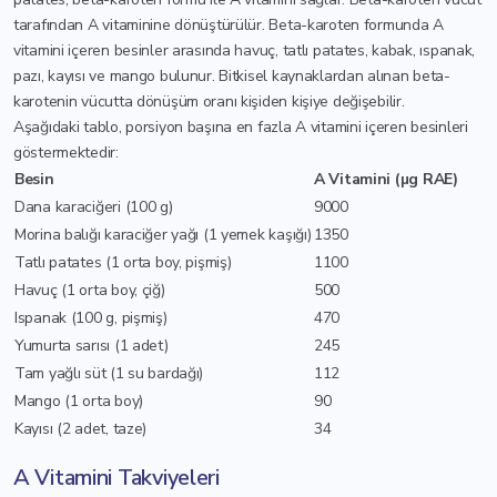
tarafından A vitaminine dönüştürülür. Beta-karoten formunda A
vitamini içeren besinler arasında havuç, tatlı patates, kabak, ıspanak,
pazı, kayısı ve mango bulunur. Bitkisel kaynaklardan alınan beta-
karotenin vücutta dönüşüm oranı kişiden kişiye değişebilir.
Aşağıdaki tablo, porsiyon başına en fazla A vitamini içeren besinleri
göstermektedir:
Besin
A Vitamini (µg RAE)
Dana karaciğeri (100 g)
9000
Morina balığı karaciğer yağı (1 yemek kaşığı)
1350
Tatlı patates (1 orta boy, pişmiş)
1100
Havuç (1 orta boy, çiğ)
500
Ispanak (100 g, pişmiş)
470
Yumurta sarısı (1 adet)
245
Tam yağlı süt (1 su bardağı)
112
Mango (1 orta boy)
90
Kayısı (2 adet, taze)
34
A Vitamini Takviyeleri