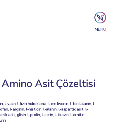
MENU
Amino Asit Çözeltisi
in, l-valin, l-lizin hidroklorür, l-metiyonin, l-fenilalanin, l-
ofan, l-arginin, l-histidin, l-alanin, l-aspartik asit, l-
mik asit, glisin, l-prolin, l-serin, l-tirozin, l-ornitin
urin