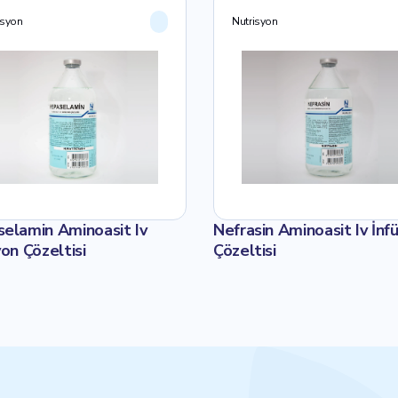
isyon
Nutrisyon
elamin Aminoasit Iv
Nefrasin Aminoasit Iv İnf
yon Çözeltisi
Çözeltisi