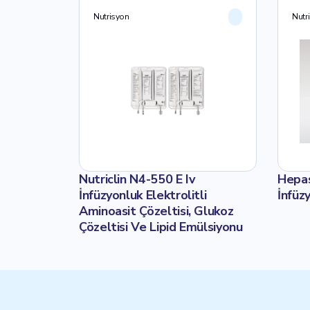
Nutrisyon
Nutr
Nutriclin N4-550 E Iv
Hepas
İnfüzyonluk Elektrolitli
İnfüz
Aminoasit Çözeltisi, Glukoz
Çözeltisi Ve Lipid Emülsiyonu