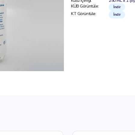
Kutu İçeriği:
250 ML x 1 Şi
KÜB Görüntüle:
İndir
KT Görüntüle:
İndir