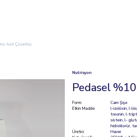
o Asit Çözeltisi
Nutrisyon
Pedasel %10 
Form:
Cam Şişe
Etkin Madde:
l-izolösin, l-lös
treonin, l-tript
sistein, l- gluta
hidroklorür, ta
Üretici:
Haver