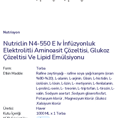
Nutrisyon
Nutriclin N4-550 E Iv İnfüzyonluk
Elektrolitli Aminoasit Çözeltisi, Glukoz
Çözeltisi Ve Lipid Emülsiyonu
Form:
Torba
Etkin Madde:
Rafine zeytinyağı - rafine soya yağı karışımı (oran
%80-%20), L-alanin, L-arjinin, Glisin, L-histidin, L-
izolösin, L-lösin, L-lizin, L- metiyonin, L-fenilalanin,
L-prolin,L-serin, L- treonin, L-triptofan, L-tirozin, L-
valin, Sodyum asetat ,Sodyum gliserofosfat,
Potasyum klorür , Magnezyum klorür ,Glukoz
,Kalsiyum klorür
Üretici:
Haver
Kutu İçeriği:
1000 ML x 1 Torba