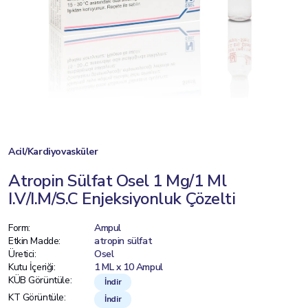
Acil/Kardiyovasküler
Atropin Sülfat Osel 1 Mg/1 Ml
I.V/I.M/S.C Enjeksiyonluk Çözelti
Form:
Ampul
Etkin Madde:
atropin sülfat
Üretici:
Osel
Kutu İçeriği:
1 ML x 10 Ampul
KÜB Görüntüle:
İndir
KT Görüntüle:
İndir