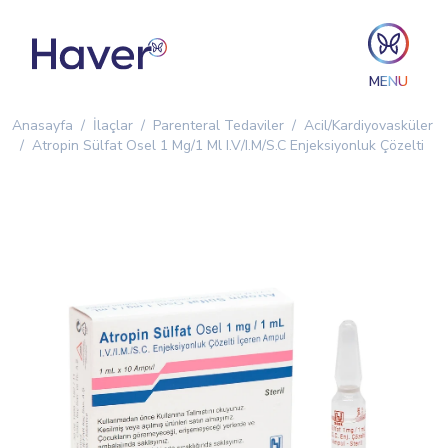
MENU
Anasayfa
İlaçlar
Parenteral Tedaviler
Acil/Kardiyovasküler
Atropin Sülfat Osel 1 Mg/1 Ml I.V/I.M/S.C Enjeksiyonluk Çözelti