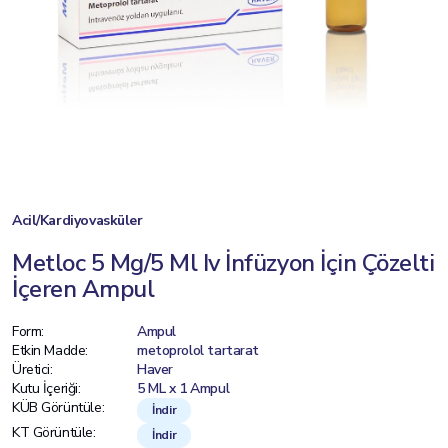
Acil/Kardiyovasküler
Metloc 5 Mg/5 Ml Iv İnfüzyon İçin Çözelti
İçeren Ampul
Form:
Ampul
Etkin Madde:
metoprolol tartarat
Üretici:
Haver
Kutu İçeriği:
5 ML x 1 Ampul
KÜB Görüntüle:
İndir
KT Görüntüle:
İndir