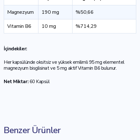
Magnezyum
190 mg
%50,66
Vitamin B6
10 mg
%714,29
İçindekiler:
Her kapsülünde oksitsiz ve yüksek emilimli 95 mg elementel
magnezyum bisglisinat ve 5 mg aktif Vitamin B6 bulunur.
Net Miktar:
60 Kapsül
Benzer Ürünler