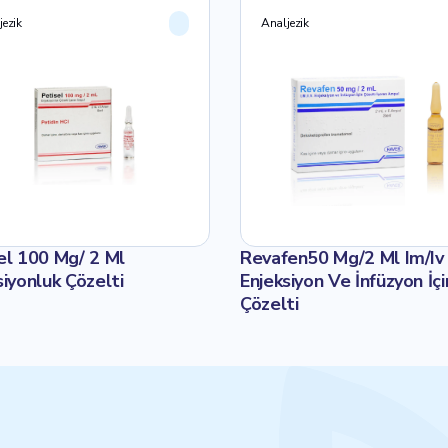
jezik
Analjezik
el 100 Mg/ 2 Ml
Revafen50 Mg/2 Ml Im/Iv
siyonluk Çözelti
Enjeksiyon Ve İnfüzyon İçi
Çözelti