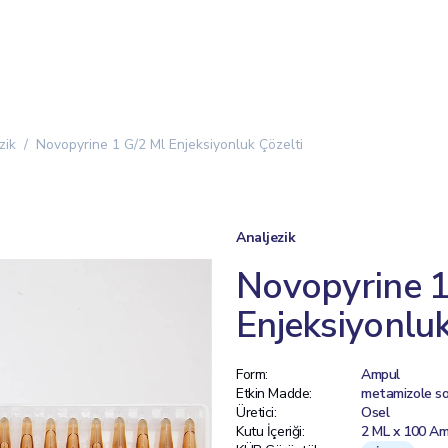
zik
Novopyrine 1 G/2 Ml Enjeksiyonluk Çözelti
Analjezik
Novopyrine 1
Enjeksiyonluk
Form:
Ampul
Etkin Madde:
metamizole s
Üretici:
Osel
Kutu İçeriği:
2 ML x 100 A