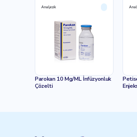
10 ADET
Analjezik
Anal
 I.V.
Parokan 10 Mg/ML İnfüzyonluk
Petis
LTİ
Çözelti
Enjek