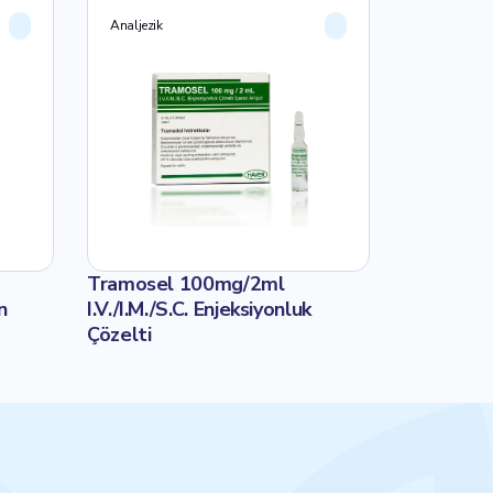
Analjezik
Analjezik
Tramosel 100mg/2ml
SELOFEN 8
n
I.V./I.M./S.C. Enjeksiyonluk
İNFÜZYON
Çözelti