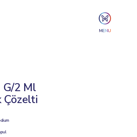
MENU
 G/2 Ml
 Çözelti
odium
mpul