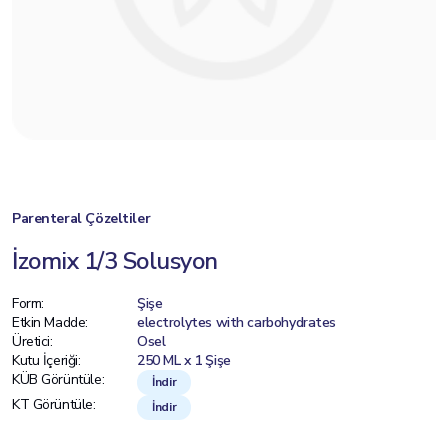
Parenteral Çözeltiler
İzomix 1/3 Solusyon
Form:
Şişe
Etkin Madde:
electrolytes with carbohydrates
Üretici:
Osel
Kutu İçeriği:
250 ML x 1 Şişe
KÜB Görüntüle:
İndir
KT Görüntüle:
İndir