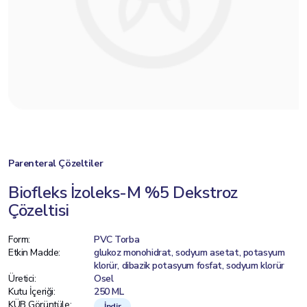
Parenteral Çözeltiler
Biofleks İzoleks-M %5 Dekstroz
Çözeltisi
Form:
PVC Torba
Etkin Madde:
glukoz monohidrat, sodyum asetat, potasyum
klorür, dibazik potasyum fosfat, sodyum klorür
Üretici:
Osel
Kutu İçeriği:
250 ML
KÜB Görüntüle:
İndir