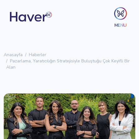
MENU
Anasayfa
Haberler
Pazarlama, Yaratıcılığın Stratejisiyle Buluştuğu Çok Keyifli Bir
Alan