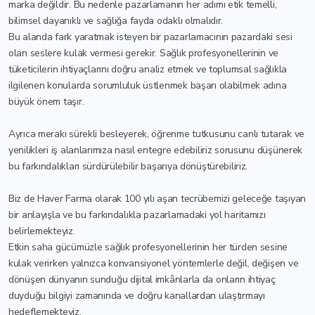
marka değildir. Bu nedenle pazarlamanın her adımı etik temelli,
bilimsel dayanıklı ve sağlığa fayda odaklı olmalıdır.
Bu alanda fark yaratmak isteyen bir pazarlamacının pazardaki sesi
olan seslere kulak vermesi gerekir. Sağlık profesyonellerinin ve
tüketicilerin ihtiyaçlarını doğru analiz etmek ve toplumsal sağlıkla
ilgilenen konularda sorumluluk üstlenmek başarı olabilmek adına
büyük önem taşır.
Ayrıca merakı sürekli besleyerek, öğrenme tutkusunu canlı tutarak ve
yenilikleri iş alanlarımıza nasıl entegre edebiliriz sorusunu düşünerek
bu farkındalıkları sürdürülebilir başarıya dönüştürebiliriz.
Biz de Haver Farma olarak 100 yılı aşan tecrübemizi geleceğe taşıyan
bir anlayışla ve bu farkındalıkla pazarlamadaki yol haritamızı
belirlemekteyiz.
Etkin saha gücümüzle sağlık profesyonellerinin her türden sesine
kulak verirken yalnızca konvansiyonel yöntemlerle değil, değişen ve
dönüşen dünyanın sunduğu dijital imkânlarla da onların ihtiyaç
duyduğu bilgiyi zamanında ve doğru kanallardan ulaştırmayı
hedeflemekteyiz.