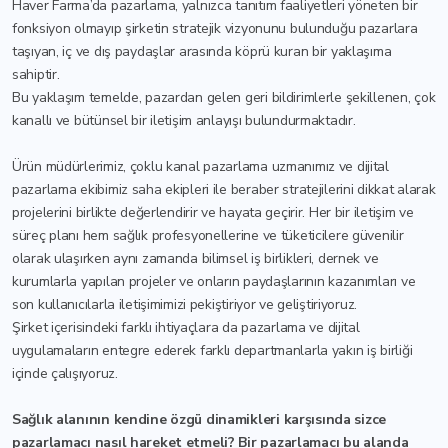
Haver Farma’da pazarlama, yalnızca tanıtım faaliyetleri yöneten bir
fonksiyon olmayıp şirketin stratejik vizyonunu bulunduğu pazarlara
taşıyan, iç ve dış paydaşlar arasında köprü kuran bir yaklaşıma
sahiptir.
Bu yaklaşım temelde, pazardan gelen geri bildirimlerle şekillenen, çok
kanallı ve bütünsel bir iletişim anlayışı bulundurmaktadır.
Ürün müdürlerimiz, çoklu kanal pazarlama uzmanımız ve dijital
pazarlama ekibimiz saha ekipleri ile beraber stratejilerini dikkat alarak
projelerini birlikte değerlendirir ve hayata geçirir. Her bir iletişim ve
süreç planı hem sağlık profesyonellerine ve tüketicilere güvenilir
olarak ulaşırken aynı zamanda bilimsel iş birlikleri, dernek ve
kurumlarla yapılan projeler ve onların paydaşlarının kazanımları ve
son kullanıcılarla iletişimimizi pekiştiriyor ve geliştiriyoruz.
Şirket içerisindeki farklı ihtiyaçlara da pazarlama ve dijital
uygulamaların entegre ederek farklı departmanlarla yakın iş birliği
içinde çalışıyoruz.
Sağlık alanının kendine özgü dinamikleri karşısında sizce
pazarlamacı nasıl hareket etmeli? Bir pazarlamacı bu alanda