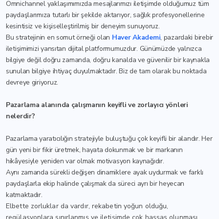
Omnichannel yaklaşımımızda mesajlarımızı iletişimde olduğumuz tüm
paydaşlarımıza tutarlı bir şekilde aktarıyor, sağlık profesyonellerine
kesintisiz ve kişiselleştirilmiş bir deneyim sunuyoruz.
Bu stratejinin en somut örneği olan
Haver Akademi
, pazardaki birebir
iletişimimizi yansıtan dijital platformumuzdur. Günümüzde yalnızca
bilgiye değil doğru zamanda, doğru kanalda ve güvenilir bir kaynakla
sunulan bilgiye ihtiyaç duyulmaktadır. Biz de tam olarak bu noktada
devreye giriyoruz.
Pazarlama alanında çalışmanın keyifli ve zorlayıcı yönleri
nelerdir?
Pazarlama yaratıcılığın stratejiyle buluştuğu çok keyifli bir alandır. Her
gün yeni bir fikir üretmek, hayata dokunmak ve bir markanın
hikâyesiyle yeniden var olmak motivasyon kaynağıdır.
Aynı zamanda sürekli değişen dinamiklere ayak uydurmak ve farklı
paydaşlarla ekip halinde çalışmak da süreci ayrı bir heyecan
katmaktadır.
Elbette zorluklar da vardır, rekabetin yoğun olduğu,
regülasyonlara sınırlanmış ve iletişimde çok hassas olunması